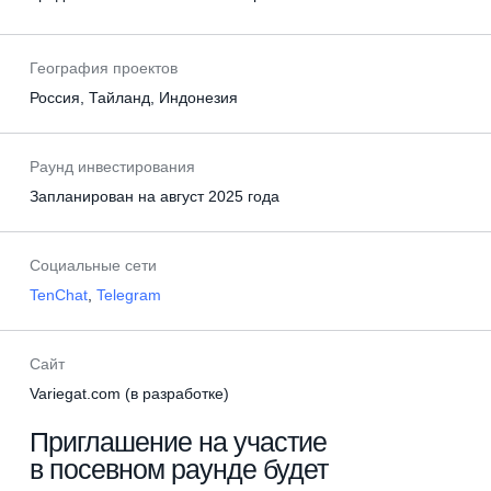
8 499 110-69-16
География проектов
Россия, Тайланд, Индонезия
Для стартапов
Раунд инвестирования
startup@saybel.ru
Запланирован на август 2025 года
Для инвесторов
Социальные сети
investor@saybel.ru
TenChat
,
Telegram
Сайт
Стартапам
WhatsApp
Variegat.com (в разработке)
Инвесторам
Telegram
Приглашение на участие
в посевном раунде будет