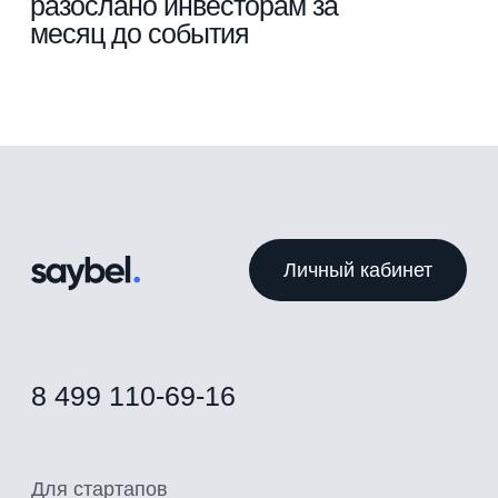
разослано инвесторам за
Портфель
Instagram
месяц до события
О фонде
Twitter
Контакты
Facebook
Политика конфиденциальности
2024 © Saybel